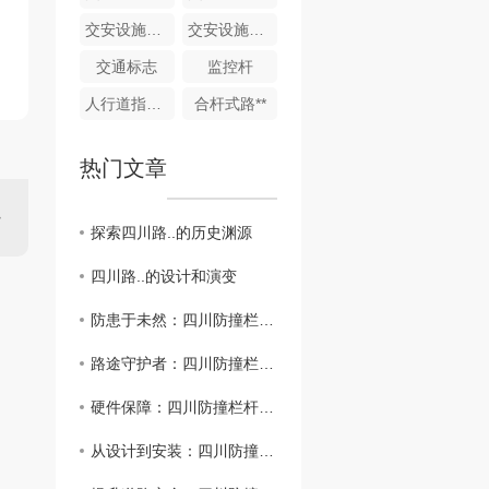
交安设施配套产品生产
交安设施配套产品
交通标志
监控杆
人行道指示牌
合杆式路**
热门文章
探索四川路..的历史渊源
四川路..的设计和演变
防患于未然：四川防撞栏杆的科技创新与发展趋势
路途守护者：四川防撞栏杆在交通管理中的作用
硬件保障：四川防撞栏杆材质选择及维护指南
从设计到安装：四川防撞栏杆施工全攻略