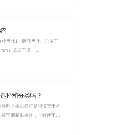
绍
路牌尺寸1、版面尺寸。①主干
000mm）②次干道：
0mm）2、立杆尺寸。①主干道立杆
选择和分类吗？
分类吗？桥梁栏杆是指设置于桥
失控车辆越出桥外，具有使车辆
美化桥梁建筑…
通护栏