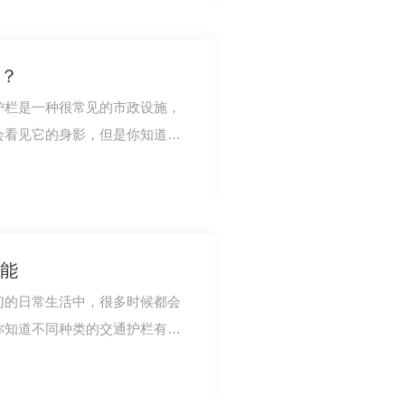
？
护栏是一种很常见的市政设施，
会看见它的身影，但是你知道交
川交通护栏厂…
能
们的日常生活中，很多时候都会
你知道不同种类的交通护栏有什
道安下面就给…